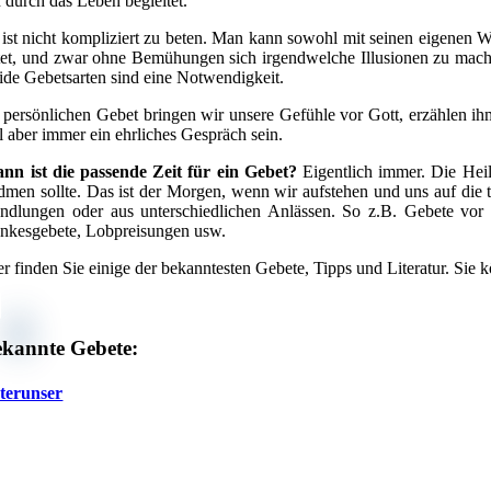
n durch das Leben begleitet.
 ist nicht kompliziert zu beten. Man kann sowohl mit seinen eigenen W
tet, und zwar ohne Bemühungen sich irgendwelche Illusionen zu mach
ide Gebetsarten sind eine Notwendigkeit.
 persönlichen Gebet bringen wir unsere Gefühle vor Gott, erzählen ihm
ll aber immer ein ehrliches Gespräch sein.
nn ist die passende Zeit für ein Gebet?
Eigentlich immer. Die Heil
dmen sollte. Das ist der Morgen, wenn wir aufstehen und uns auf die 
ndlungen oder aus unterschiedlichen Anlässen. So z.B. Gebete vor 
nkesgebete, Lobpreisungen usw.
er finden Sie einige der bekanntesten Gebete, Tipps und Literatur. Si
kannte Gebete:
terunser
ter unser im Himmel,
heiligt werde dein Name.
in Reich komme.