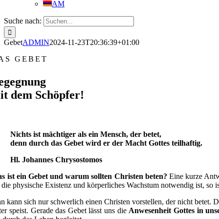
AM
Suche nach:
Gebet
ADMIN
2024-11-23T20:36:39+01:00
AS GEBET
egegnung
it dem Schöpfer!
Nichts ist mächtiger als ein Mensch,
der betet
,
denn durch das Gebet
wird er der Macht Gottes teilhaftig.
Hl. Johannes Chrysostomos
s ist ein Gebet und warum sollten Christen beten?
Eine kurze Antwo
r die physische Existenz und körperliches Wachstum notwendig ist, so i
n kann sich nur schwerlich einen Christen vorstellen, der nicht betet
ter speist. Gerade das Gebet lässt uns die
Anwesenheit Gottes in un