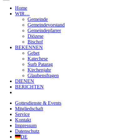
Home
WIR…
Gemeinde
Gemeindevorstand
Gemeindepfarrer
Diözese
Bischof
BEKENNEN
Gebet
Katechese
Surb Patarag
Kirchenjahr
Glaubensfragen
DIENEN
BERICHTEN
Gottesdienste & Events
Mitgliedschaft
Service
Kontakt
Impressum
Datenschutz
DE