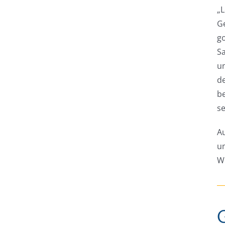
„
G
g
Sa
u
de
be
se
Au
u
W