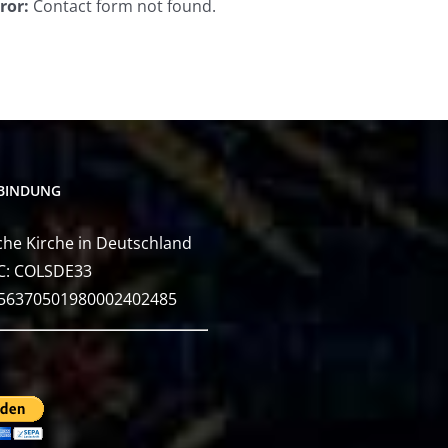
ror:
Contact form not found.
BINDUNG
he Kirche in Deutschland
C: COLSDE33
E56370501980002402485