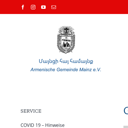
Skip
Facebook
Instagram
YouTube
Email
to
content
SERVICE
COVID 19 – Hinweise