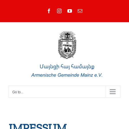
Skip
Facebook
Instagram
YouTube
Email
to
content
Go to...
IMPESSUM