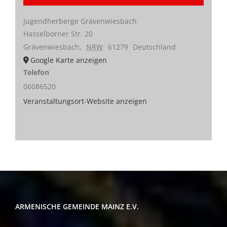
Jugendherberge Grävenwiesbach
Hasselborner Str. 20
Grävenwiesbach
,
NRW
61279
Deutschland
Google Karte anzeigen
Telefon
06086520
Veranstaltungsort-Website anzeigen
ARMENISCHE GEMEINDE MAINZ E.V.