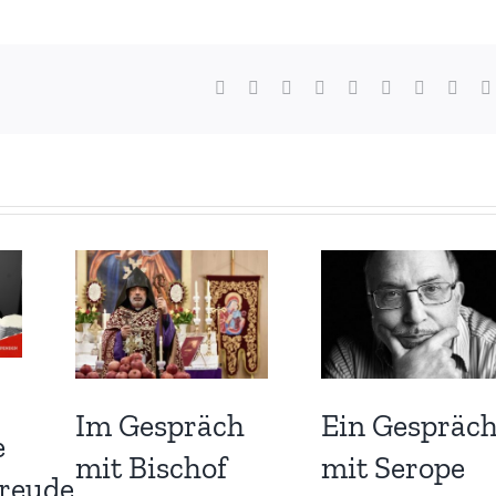
Facebook
X
Reddit
LinkedIn
WhatsApp
Tumblr
Pinterest
Vk
Im Gespräch
Ein Gespräc
e
mit Bischof
mit Serope
reude