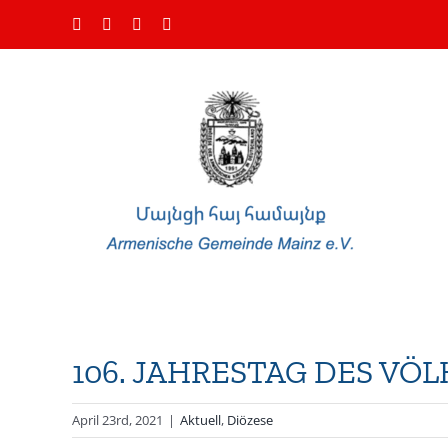
Zum
Facebook
Instagram
YouTube
E-
Inhalt
Mail
springen
106. JAHRESTAG DES V
April 23rd, 2021
|
Aktuell
,
Diözese