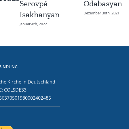
Serovpé
Odabasyan
Isakhanyan
Dezember 30th, 2021
Januar 4th, 2022
BINDUNG
he Kirche in Deutschland
C: COLSDE33
E56370501980002402485