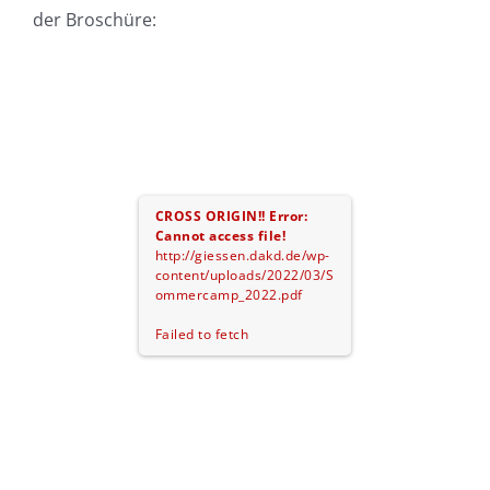
der Broschüre:
CROSS ORIGIN!!
Error:
Cannot access file!
http://giessen.dakd.de/wp-
content/uploads/2022/03/S
ommercamp_2022.pdf
Failed to fetch