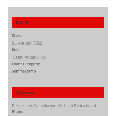
Details
Start:
31. Հուլիսի 2022
End:
7. Օգոստոսի 2022
Event Category:
Sommercamp
Organizer
Diözese der Armenischen Kirche in Deutschland
Phone