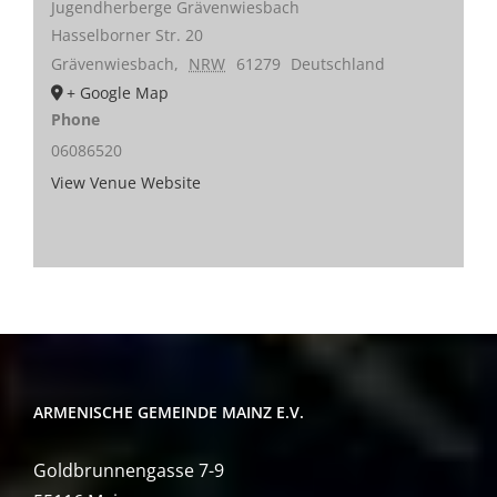
Jugendherberge Grävenwiesbach
Hasselborner Str. 20
Grävenwiesbach
,
NRW
61279
Deutschland
+ Google Map
Phone
06086520
View Venue Website
ARMENISCHE GEMEINDE MAINZ E.V.
Goldbrunnengasse 7-9