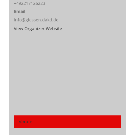
+492217126223
Email
info@giessen.dakd.de
View Organizer Website
Venue