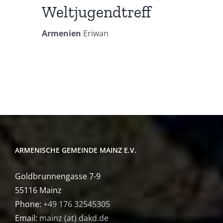
Weltjugendtreff
Armenien
Eriwan
ARMENISCHE GEMEINDE MAINZ E.V.
Goldbrunnengasse 7-9
55116 Mainz
Phone:
+49 176 32545305
Email:
mainz (at) dakd.de