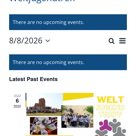
There are no upcoming events.
8/8/2026
Ev
Search
Even
Month
Select
Vi
Calendar
date.
Sear
There are no upcoming events.
Nav
of
and
Latest Past Events
Events
View
ՀԼՍ
6
Navig
2022