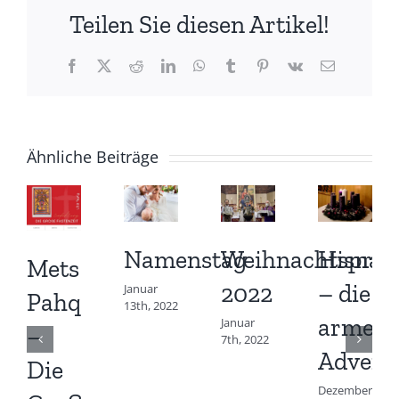
Teilen Sie diesen Artikel!
Facebook
X
Reddit
LinkedIn
WhatsApp
Tumblr
Pinterest
Vk
E-
Mail
Ähnliche Beiträge
Namenstag
Weihnachtspred
Hisnak
Mets
2022
– die
Januar
Pahq
13th, 2022
armeni
Januar
–
7th, 2022
Advents
Die
Dezember