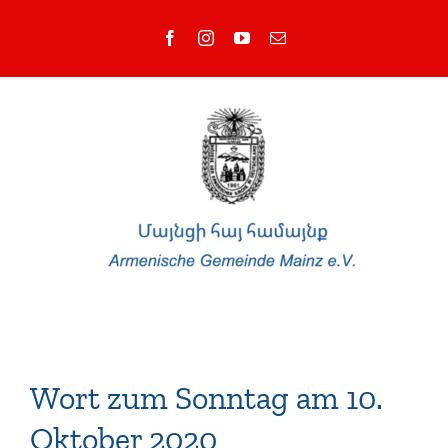
Zum
Facebook
Instagram
YouTube
E-
Inhalt
Mail
springen
Wort zum Sonntag am 10.
Oktober 2020