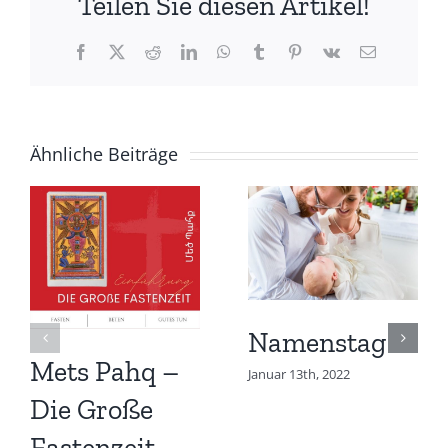
Teilen Sie diesen Artikel!
Facebook
X
Reddit
LinkedIn
WhatsApp
Tumblr
Pinterest
Vk
E-
Mail
Ähnliche Beiträge
Namenstag
Mets Pahq –
Januar 13th, 2022
Die Große
Fastenzeit