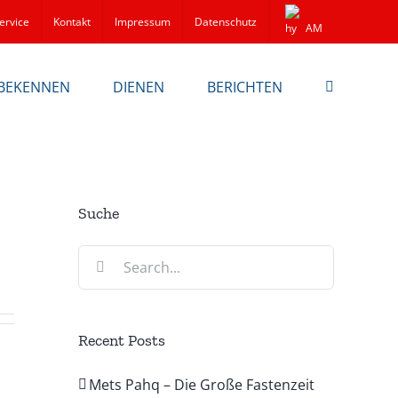
ervice
Kontakt
Impressum
Datenschutz
AM
BEKENNEN
DIENEN
BERICHTEN
Suche
Search
for:
Recent Posts
Mets Pahq – Die Große Fastenzeit