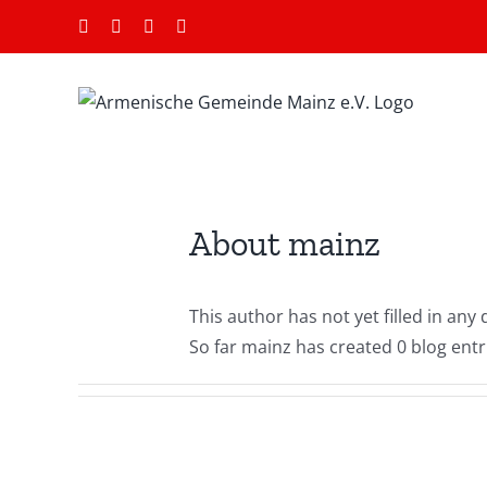
Skip
Facebook
Instagram
YouTube
Email
to
content
About
mainz
This author has not yet filled in any d
So far mainz has created 0 blog entr