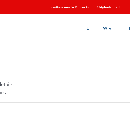
Gottesdienste & Events
Mitgliedschaft
S
WIR…
etails.
ies.