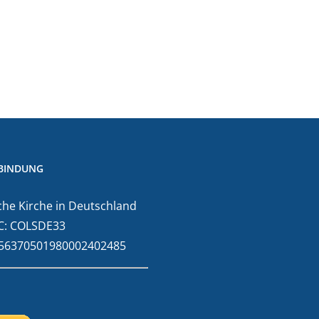
BINDUNG
he Kirche in Deutschland
C: COLSDE33
E56370501980002402485