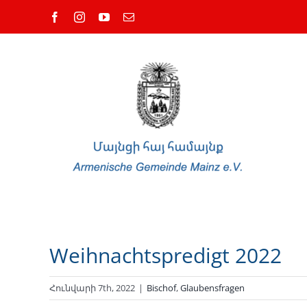
Skip
Facebook
Instagram
YouTube
Email
to
content
Weihnachtspredigt 2022
Հունվարի 7th, 2022
|
Bischof
,
Glaubensfragen