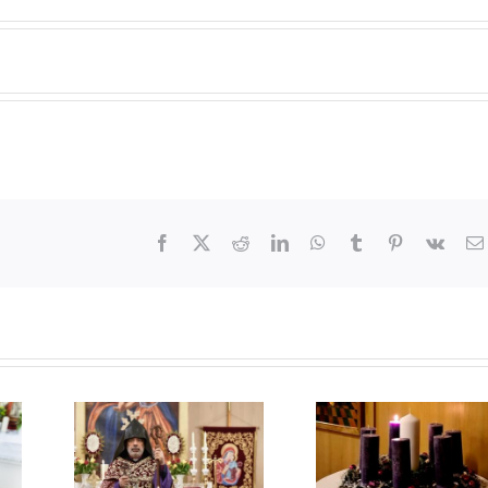
Facebook
X
Reddit
LinkedIn
WhatsApp
Tumblr
Pinterest
Vk