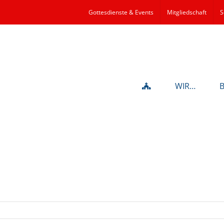
Gottesdienste & Events
Mitgliedschaft
S
WIR…