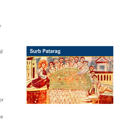
r
nd
or
re