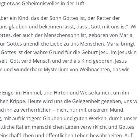
t etwas Geheimnisvolles in der Luft.
ber ein Kind, das der Sohn Gottes ist, der Retter der
 uns glauben und bekennen lässt, dass „Gott mit uns ist“. Wi
ottes, der auch der Menschensohn ist, geboren von Maria.
 für Gottes unendliche Liebe zu uns Menschen. Maria bringt
e Gottes ist der wahre Grund für die Geburt Jesu. Im Jesuski
Welt. Gott wird Mensch und wird als Kind geboren. Jesus
roße und wunderbare Mysterium von Weihnachten, das wir
ie Engel im Himmel, und Hirten und Weise kamen, um ihn
ichen Krippe. Heute wird uns die Gelegenheit gegeben, uns v
 ihn zu verherrlichen – nicht nur mit unserem Mund,
, mit aufrichtigem Glauben und guten Werken, durch unse
ttliche Rat im menschlichen Leben verwirklicht und Gottes
meinschaftlichen und öffentlichen Leben bewahrheiten. Auf