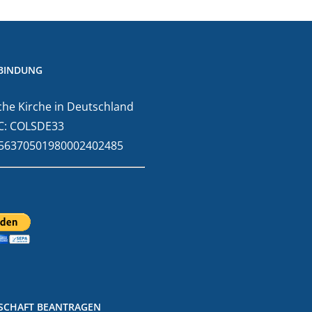
BINDUNG
he Kirche in Deutschland
C: COLSDE33
E56370501980002402485
DSCHAFT BEANTRAGEN