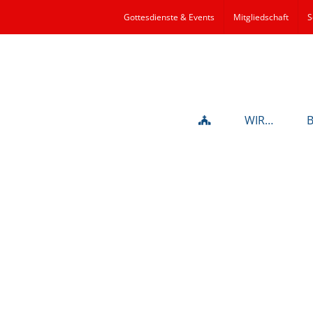
Gottesdienste & Events
Mitgliedschaft
S
WIR…