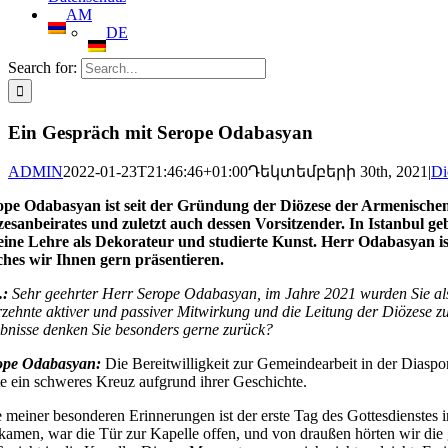
AM
DE
Search for:
Ein Gespräch mit Serope Odabasyan
ADMIN
2022-01-23T21:46:46+01:00
Դեկտեմբերի 30th, 2021
|
Di
ope Odabasyan ist seit der Gründung der Diözese der Armenischen 
zesanbeirates und zuletzt auch dessen Vorsitzender. In Istanbul ge
seine Lehre als Dekorateur und studierte Kunst. Herr Odabasyan is
ches wir Ihnen gern präsentieren.
.:
Sehr geehrter Herr Serope Odabasyan, im Jahre 2021 wurden Sie als 
zehnte aktiver und passiver Mitwirkung und die Leitung der Diözese zu
ebnisse denken Sie besonders gerne zurück?
ope Odabasyan:
Die Bereitwilligkeit zur Gemeindearbeit in der Diaspor
e ein schweres Kreuz aufgrund ihrer Geschichte.
 meiner besonderen Erinnerungen ist der erste Tag des Gottesdienstes 
kamen, war die Tür zur Kapelle offen, und von draußen hörten wir die