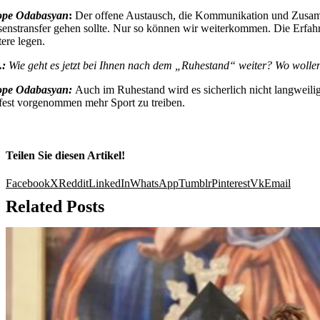
ope Odabasyan
:
Der offene Austausch, die Kommunikation und Zusamme
senstransfer gehen sollte. Nur so können wir weiterkommen. Die Erfa
ere legen.
.:
Wie geht es jetzt bei Ihnen nach dem „Ruhestand“ weiter? Wo wollen
ope Odabasyan:
Auch im Ruhestand wird es sicherlich nicht langweili
 fest vorgenommen mehr Sport zu treiben.
Teilen Sie diesen Artikel!
Facebook
X
Reddit
LinkedIn
WhatsApp
Tumblr
Pinterest
Vk
Email
Related Posts