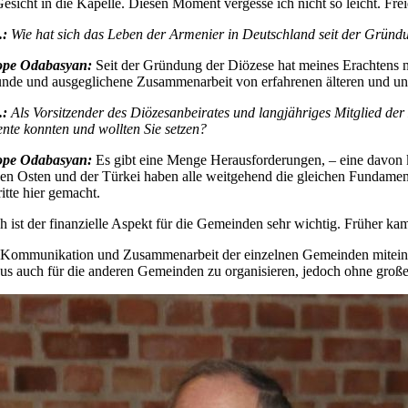
esicht in die Kapelle. Diesen Moment vergesse ich nicht so leicht. Frei
.:
Wie hat sich das Leben der Armenier in Deutschland seit der Grün
ope Odabasyan:
Seit der Gründung der Diözese hat meines Erachtens 
nde und ausgeglichene Zusammenarbeit von erfahrenen älteren und une
.:
Als Vorsitzender des Diözesanbeirates und langjähriges Mitglied de
nte konnten und wollten Sie setzen?
ope Odabasyan:
Es gibt eine Menge Herausforderungen, – eine davon
n Osten und der Türkei haben alle weitgehend die gleichen Fundamente
itte hier gemacht.
 ist der finanzielle Aspekt für die Gemeinden sehr wichtig. Früher kam
Kommunikation und Zusammenarbeit der einzelnen Gemeinden miteinande
us auch für die anderen Gemeinden zu organisieren, jedoch ohne groß