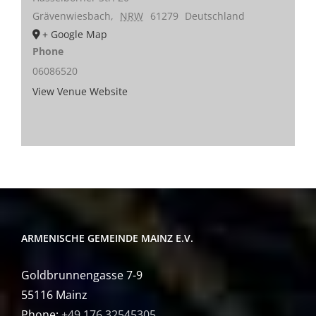
Grävenwiesbach
,
NRW
61279
Deutschland
+ Google Map
Phone
06086520
View Venue Website
ARMENISCHE GEMEINDE MAINZ E.V.
Goldbrunnengasse 7-9
55116 Mainz
Phone:
+49 176 32545305