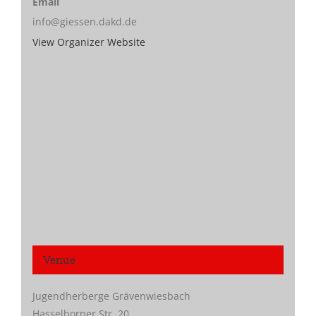
Email
info@giessen.dakd.de
View Organizer Website
Venue
Jugendherberge Grävenwiesbach
Hasselborner Str. 20