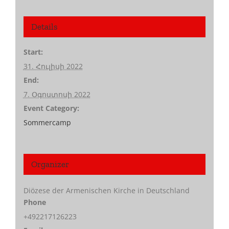
Details
Start:
31. Հուլիսի 2022
End:
7. Օգոստոսի 2022
Event Category:
Sommercamp
Organizer
Diözese der Armenischen Kirche in Deutschland
Phone
+492217126223