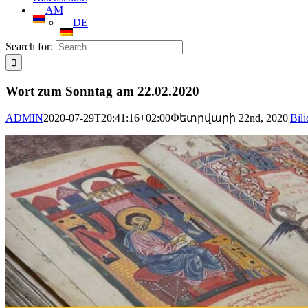
AM
DE
Search for:
Wort zum Sonntag am 22.02.2020
ADMIN
2020-07-29T20:41:16+02:00
Փետրվարի 22nd, 2020
|
Bil