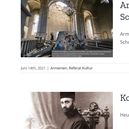
Ar
Sc
er
Arm
Schu
Juni 14th, 2021
|
Armenien
,
Referat Kultur
Ko
Heut
ts