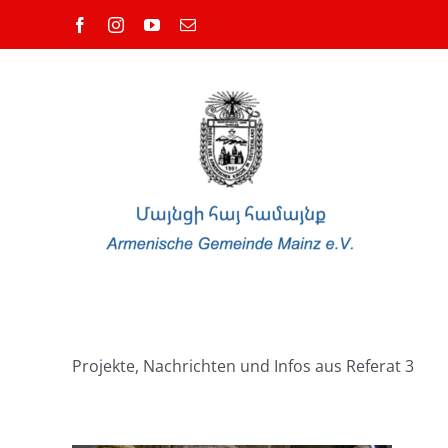
Zum
Facebook
Instagram
YouTube
E-
Inhalt
Mail
springen
Projekte, Nachrichten und Infos aus Referat 3